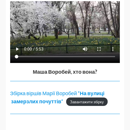
Маша Воробей, хто вона?
Збірка віршів Марії Воробей “
На вулиці
замерзлих почуттів
“
Завантажити збірку