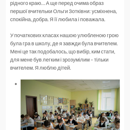
рідного краю… А ще перед очима образ
першої вчительки Ольги Зотківни: усміхнена,
спокійна, добра. Я її любила і поважала.
У початкових класах нашою улюбленою грою
була гра в школу, де я завжди була вчителем.
Мені це так подобалось, що вибір, ким стати,
для мене був легким і зрозумілим – тільки
вчителем. Я люблю дітей.