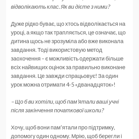
відволікають клас. Як ви дієте з ними?
Дуже рідко буває, що хтось відволікається на
уроці, а якщо так трапляється, це означає, що
дитина щось не зрозуміла або вже виконала
завдання. Тоді використовую метод
заохочення – є можливість одержати більше
всіх найвищих оцінок за правильно виконане
завдання. Це завжди спрацьовує! За один
урок можна отримати 4-5 «дванадцяток»!
– Що б ви хотіли, щоб пам’ятали ваші учні
після закінчення початкової школи?
Хочу, щоб вони пам’ятали про підтримку,
допомогу один одному. Мрію, щоб берегли і