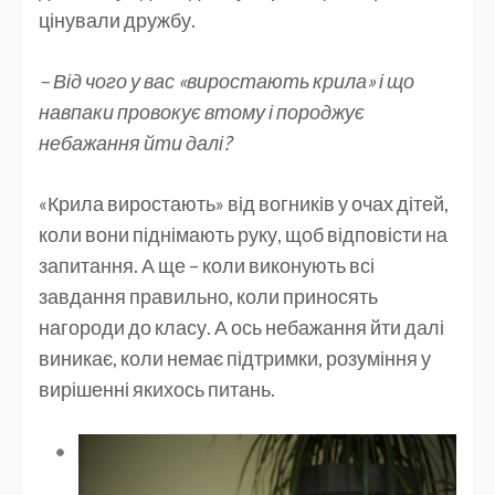
цінували дружбу.
– Від чого у вас «виростають крила» і що
навпаки провокує втому і породжує
небажання йти далі?
«Крила виростають» від вогників у очах дітей,
коли вони піднімають руку, щоб відповісти на
запитання. А ще – коли виконують всі
завдання правильно, коли приносять
нагороди до класу. А ось небажання йти далі
виникає, коли немає підтримки, розуміння у
вирішенні якихось питань.