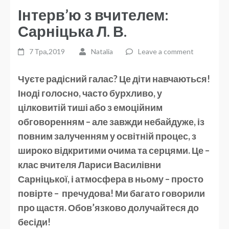
Інтерв’ю з вчителем:
Сарніцька Л. В.
7 Тра,2019
Natalia
Leave a comment
Чуєте радісний галас? Це діти навчаються!
Іноді голосно, часто бурхливо, у
цілковитій тиші або з емоційним
обговоренням – але завжди небайдуже, із
повним залученням у освітній процес, з
широко відкритими очима та серцями. Це –
клас вчителя Лариси Василівни
Сарніцької, і атмосфера в ньому – просто
повірте – пречудова! Ми багато говорили
про щастя. Обов’язково долучайтеся до
бесіди!