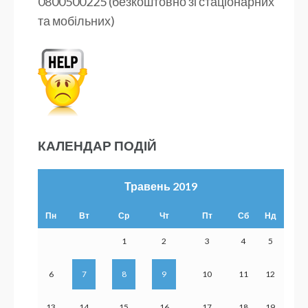
0800500225 (безкоштовно зі стаціонарних
та мобільних)
КАЛЕНДАР ПОДІЙ
Травень 2019
Пн
Вт
Ср
Чт
Пт
Сб
Нд
1
2
3
4
5
6
7
8
9
10
11
12
13
14
15
16
17
18
19