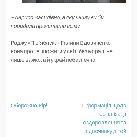
– Ларисо Василівно, а яку книгу ви би
порадили прочитати всім?
Раджу «Пів’яблука» Галини Вдовиченко –
вона про те, що жити у світі без моралі не
лише важко, а й украй небезпечно.
Навігація
Обережно, кір!
Інформація щодо
записів
організації
оздоровлення та
відпочинку дітей