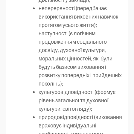
неперервності (передбачає
використання виховних навичок
протягом усього життя);
наступності (є логічним
продовженням соціального
досвіду, духовної культури,
моральних цінностей, які були і
будуть базисом виховання і
розвитку попередніх і прийдешніх
поколінь);
культуровідповідності (формує
рівень загальної та духовної
культури, світогляду);
природовідповідності (виховання
враховує індивідуальні
особливості, темперамент,