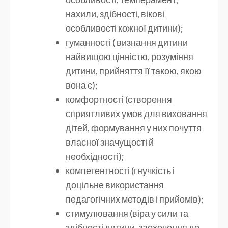
нахили, здібності, вікові
особливості кожної дитини);
гуманності ( визнання дитини
найвищою цінністю, розуміння
дитини, прийняття її такою, якою
вона є);
комфортності (створення
сприятливих умов для виховання
дітей, формування у них почуття
власної значущості й
необхідності);
компетентності (гнучкість і
доцільне використання
педагогічних методів і прийомів);
стимулювання (віра у сили та
здібності дитини, заохочення до