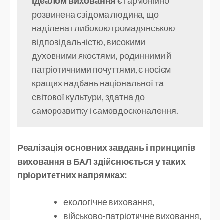
Ідеалом виховання є
гармонійно
розвинена свідома людина, що
наділена глибокою громадянською
відповідальністю, високими
духовними якостями, родинними й
патріотичними почуттями, є носієм
кращих надбань національної та
світової культури, здатна до
саморозвитку і самовдосконалення.
Реалізація основних завдань і принципів
виховання в БАЛ здійснюється у таких
пріоритетних напрямках:
екологічне виховання,
військово-патріотичне виховання,