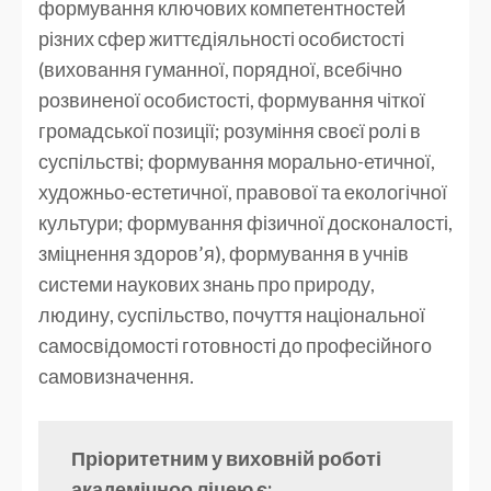
формування ключових компетентностей
різних сфер життєдіяльності особистості
(виховання гуманної, порядної, всебічно
розвиненої особистості, формування чіткої
громадської позиції; розуміння своєї ролі в
суспільстві; формування морально-етичної,
художньо-естетичної, правової та екологічної
культури; формування фізичної досконалості,
зміцнення здоров’я), формування в учнів
системи наукових знань про природу,
людину, суспільство, почуття національної
самосвідомості готовності до професійного
самовизначення.
Пріоритетним у виховній роботі
академічноо ліцею є: