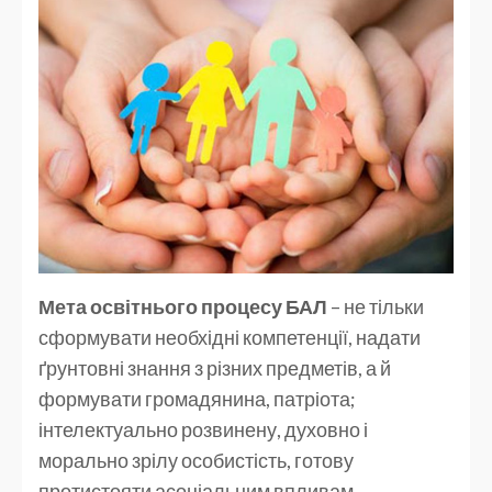
Мета освітнього процесу
БАЛ
– не тільки
сформувати необхідні компетенції, надати
ґрунтовні знання з різних предметів, а й
формувати громадянина, патріота;
інтелектуально розвинену, духовно і
морально зрілу особистість, готову
протистояти асоціальним впливам,