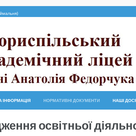
ймальня)
мічний ліцей
А ІНФОРМАЦІЯ
НОРМАТИВНІ ДОКУМЕНТИ
НАШІ ДОС
дження освітньої діяльн