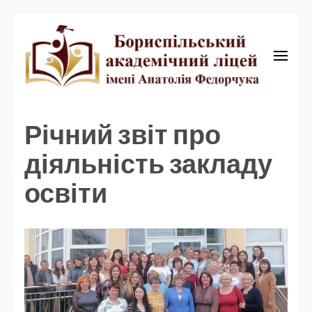
Бориспільський академічний ліцей
Бориспільський
академічний ліцей
Річний звіт про
діяльність закладу
освіти