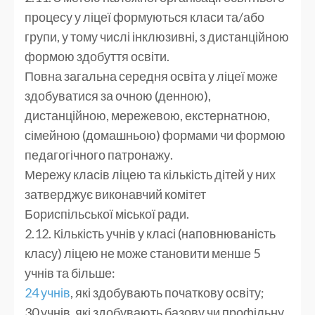
процесу у ліцеї формуються класи та/або
групи, у тому числі інклюзивні, з дистанційною
формою здобуття освіти.
Повна загальна середня освіта у ліцеї може
здобуватися за очною (денною),
дистанційною, мережевою, екстернатною,
сімейною (домашньою) формами чи формою
педагогічного патронажу.
Мережу класів ліцею та кількість дітей у них
затверджує виконавчий комітет
Бориспільської міської ради.
2.12. Кількість учнів у класі (наповнюваність
класу) ліцею не може становити менше 5
учнів та більше:
24 учнів
, які здобувають початкову освіту;
30 учнів, які здобувають базову чи профільну