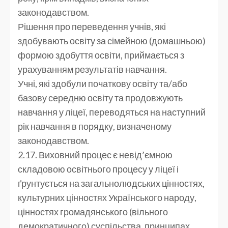
законодавством.
Рішення про переведення учнів, які
здобувають освіту за сімейною (домашньою)
формою здобуття освіти, приймається з
урахуванням результатів навчання.
Учні, які здобули початкову освіту та/або
базову середню освіту та продовжують
навчання у ліцеї, переводяться на наступний
рік навчання в порядку, визначеному
законодавством.
2.17. Виховний процес є невід’ємною
складовою освітнього процесу у ліцеї і
ґрунтується на загальнолюдських цінностях,
культурних цінностях Українського народу,
цінностях громадянського (вільного
демократичного) суспільства, принципах