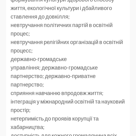
життя, екологічної культури і дбайливого
ставлення до довкілля;
невтручання політичних партій в освітній
процес;
невтручання релігійних організацій в освітній
процесс;
державно-громадське
управління; державно-громадське
партнерство; державно-приватне
партнерство;
сприяння навчанню впродовж життя;
інтеграція у міжнародний освітній та науковий
простір;
нетерпимість до проявів корупції та
хабарництва;
доступність для кожного громадянина всіх