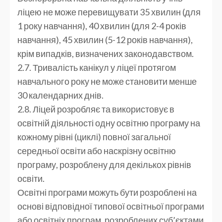
ліцею не може перевищувати 35 хвилин (для
1 року навчання), 40 хвилин (для 2-4 років
навчання), 45 хвилин (5-12 років навчання),
крім випадків, визначених законодавством.
2.7. Тривалість канікул у ліцеї протягом
навчального року не може становити менше
30 календарних днів.
2.8. Ліцей розробляє та використовує в
освітній діяльності одну освітню програму на
кожному рівні (циклі) повної загальної
середньої освіти або наскрізну освітню
програму, розроблену для декількох рівнів
освіти.
Освітні програми можуть бути розроблені на
основі відповідної типової освітньої програми
або освітніх програм, розроблених суб’єктами