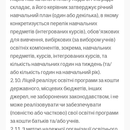
складає, а його керівник затверджує річний
навчальний план (один або декілька), в якому
конкретизується перелік навчальних
предметів (інтегрованих курсів), обов’язкових
для вивчення, вибіркових (за вибором учнів)
освітніх компонентів, зокрема, навчальних
предметів, курсів, інтегрованих курсів, та
кількість навчальних годин на тиждень (та/
або кількість годин на навчальний рік).
2.10. Ліцей реалізує освітні програми за кошти
державного, місцевих бюджетів, інших
джерел, не заборонених законодавством, і не
може реалізовувати чи забезпечувати
(повністю або частково) свої освітні програми
за кошти батьків та/або учнів.
2.11. З метою належної організації освітнього