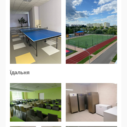
Їдальня