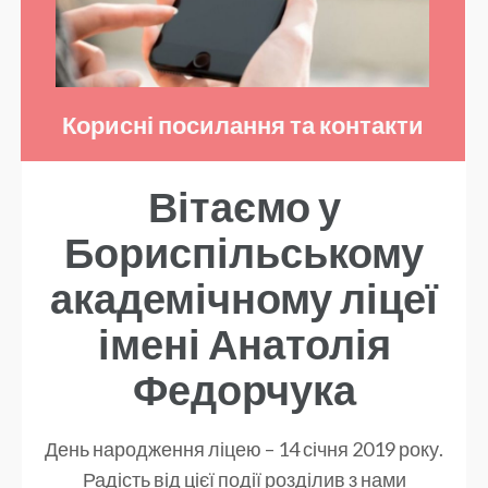
Корисні посилання та контакти
Сайти, що можуть бути корисними для Вас
Вітаємо у
Бориспільському
академічному ліцеї
імені Анатолія
Федорчука
День народження ліцею – 14 січня 2019 року.
Радість від цієї події розділив з нами