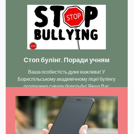
Шановні батьки! Найголовніші люди у житті
дитини – це ви. Будьте уважними до …
Стоп булінг. Поради учням
Ваша особистість дуже важлива! У
Бориспільському академічному ліцеї булінгу
оголошено сувору боротьбу! Якщо Вас
ображають, Ви завжди можете звернутись до
…