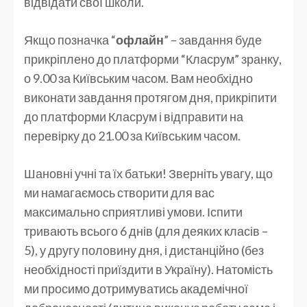
відвідати свої школи.
Якщо позначка “
офлайн
” – завдання буде
прикріплено до платформи “Класрум” зранку,
о 9.00 за Київським часом. Вам необхідно
виконати завдання протягом дня, прикріпити
до платформи Класрум і відправити на
перевірку до 21.00 за Київським часом.
Шановні учні та їх батьки! Зверніть увагу, що
ми намагаємось створити для вас
максимально сприятливі умови. Іспити
тривають всього 6 днів (для деяких класів –
5), у другу половину дня, і дистанційно (без
необхідності приїздити в Україну). Натомість
ми просимо дотримуватись академічної