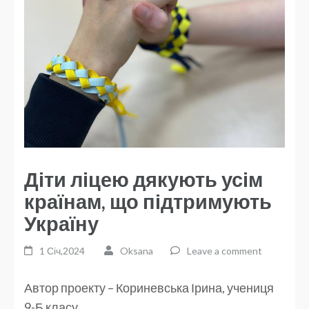
Діти ліцею дякують усім
країнам, що підтримують
Україну
1 Січ,2024
Oksana
Leave a comment
Автор проекту – Кориневська Ірина, учениця
9-Б класу