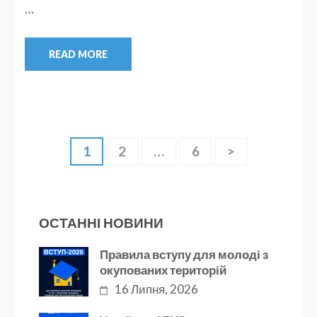
…
READ MORE
Навігація
Page
Page
Page
1
2
…
6
>
записів
ОСТАННІ НОВИНИ
Правила вступу для молоді з
окупованих територій
16 Липня, 2026