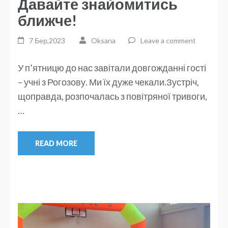
Давайте знайомитись
ближче!
7 Бер,2023
Oksana
Leave a comment
У п’ятницю до нас завітали довгожданні гості
– учні з Рогозову. Ми їх дуже чекали.Зустріч,
щоправда, розпочалась з повітряної тривоги,
…
READ MORE