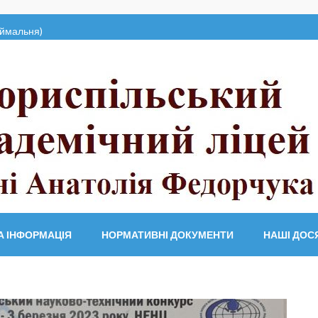
ймальня)
мічний ліцей
А ІНФОРМАЦІЯ
НОРМАТИВНІ ДОКУМЕНТИ
НАШІ ДОС